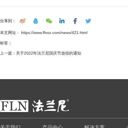
分享到：
本文网址： https://www.flnsz.com/news/421.html
标签：
上一篇：
关于2022年法兰尼国庆节放假的通知
关于我们
产品中心
解决方案