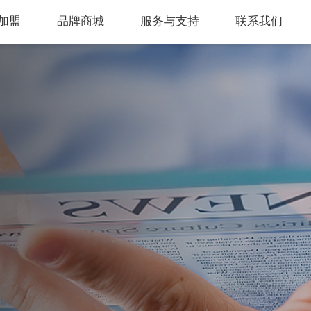
加盟
品牌商城
服务与支持
联系我们