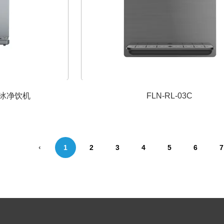
式制冰净饮机
FLN-RL-03C
‹
1
2
3
4
5
6
7