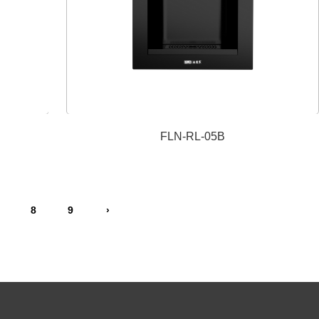
FLN-RL-05B
8
9
›